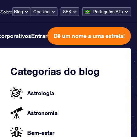
Blog
Ocasião
SEK
Português (BR)
o
Sobre
corporativos
Entrar
Dê um nome a uma estrela!
Categorias do blog
Astrologia
Astronomia
Bem-estar