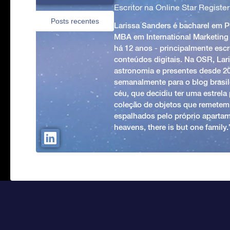
Escritor na Online Star Register
Posts recentes
Larissa Sanders é bacharel em 
MBA em International Marketing
há 12 anos - principalmente esc
conteúdos digitais. Na OSR, Lari
astronomia e presentes desde 2
semanalmente para o blog brasile
céu, que decidiu ter uma estrel
coleção de objetos que remetem
espalhados pelo próprio apartam
heavens, there is but one family