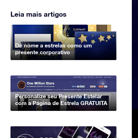
Leia mais artigos
Dê nome a estrelas como um
presente corporativo
Personalize seu Presente Estelar
com a Página de Estrela GRATUITA