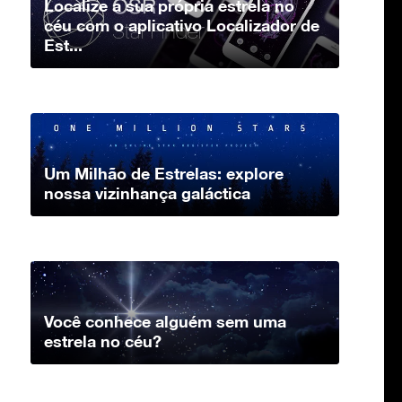
Localize a sua própria estrela no
céu com o aplicativo Localizador de
Est...
Um Milhão de Estrelas: explore
nossa vizinhança galáctica
Você conhece alguém sem uma
estrela no céu?