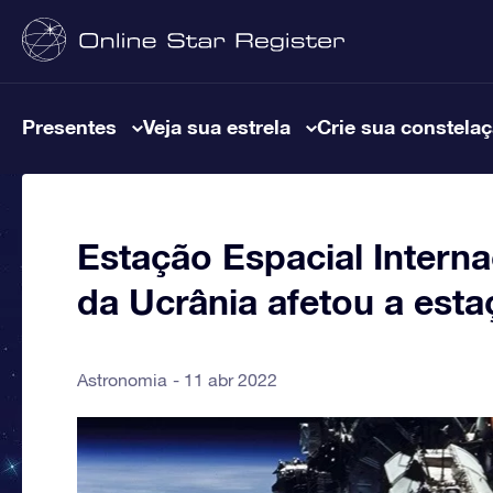
Presentes
Veja sua estrela
Crie sua constela
Estação Espacial Intern
da Ucrânia afetou a est
Astronomia
11 abr 2022