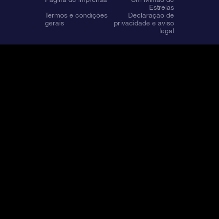
Estrelas
Termos e condições
Declaração de
gerais
privacidade e aviso
legal