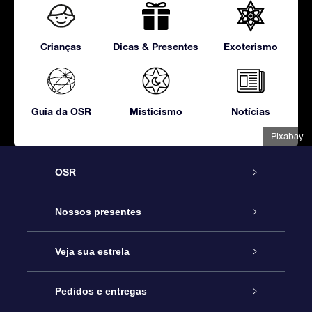
Crianças
Dicas & Presentes
Exoterismo
Guia da OSR
Misticismo
Notícias
Pixabay
OSR
Serviço
Nossos presentes
Entre em contato conosco
Presente estrelar on-line
Veja sua estrela
Blog
Pacote de presente da OSR
Star Register
Pedidos e entregas