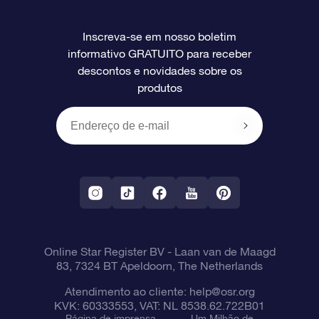
Perguntas frequentes
Super Star Gift
Aplicativo Localizador de Estrelas da OSR
Login de clientes
Inscreva-se em nosso boletim
informativo GRATUITO para receber
Avaliações
O cartão de presente da OSR
Página estelar personalizada
Informações de pagamento
descontos e novidades sobre os
produtos
Presentes corporativos
Um Milhão de Estrelas
Informações de envio
OSR Starsaver
Política de devolução
Aplicativo RV Fly me to the stars
Constelações
Online Star Register BV
- Laan van de Maagd
83, 7324 BT Apeldoorn, The Netherlands
Atendimento ao cliente:
help@osr.org
KVK: 60333553, VAT: NL 8538.62.722B01
Página de imprensa
Um Milhão de