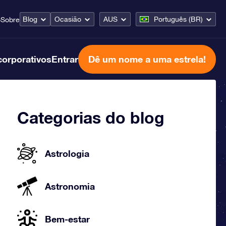
Blog
Ocasião
AUS
Português (BR)
o
Sobre
corporativos
Entrar
Dê um nome a uma estrela!
Categorias do blog
Astrologia
Astronomia
Bem-estar