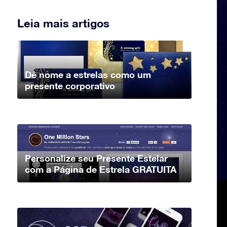
Leia mais artigos
Dê nome a estrelas como um
presente corporativo
Personalize seu Presente Estelar
com a Página de Estrela GRATUITA