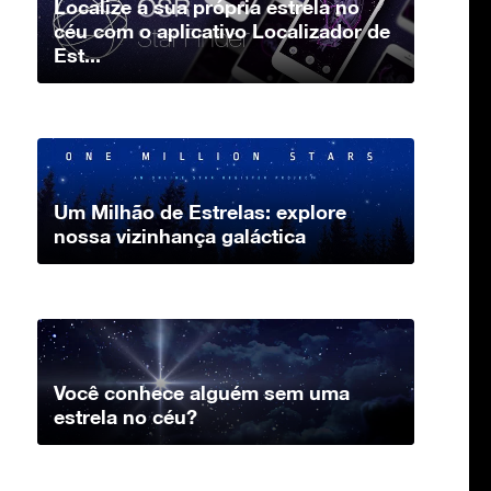
Localize a sua própria estrela no
céu com o aplicativo Localizador de
Est...
Um Milhão de Estrelas: explore
nossa vizinhança galáctica
Você conhece alguém sem uma
estrela no céu?