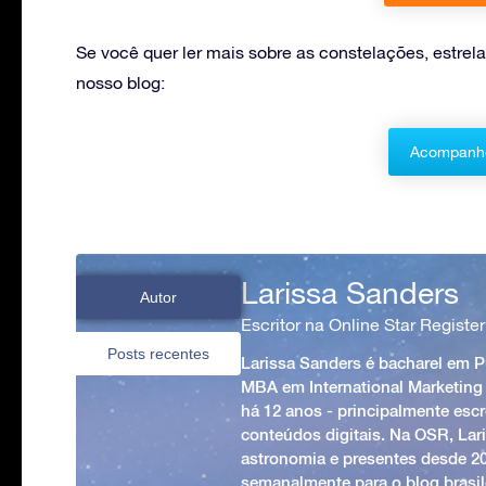
Se você quer ler mais sobre as constelações, estrela
nosso blog:
Acompanhe
Larissa Sanders
Autor
Escritor na Online Star Register
Posts recentes
Larissa Sanders é bacharel em 
MBA em International Marketing
há 12 anos - principalmente esc
conteúdos digitais. Na OSR, Lari
astronomia e presentes desde 2
semanalmente para o blog brasile