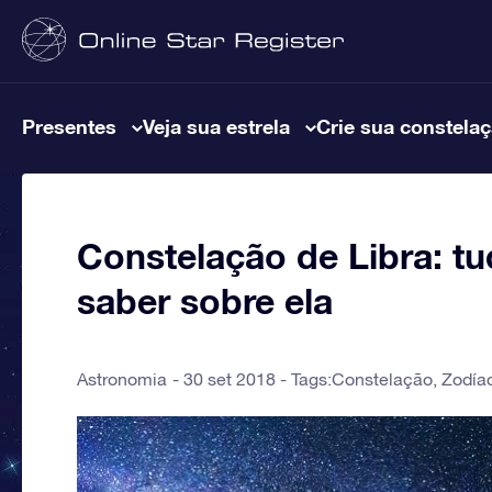
Presentes
Veja sua estrela
Crie sua constela
Constelação de Libra: tu
saber sobre ela
Astronomia
30 set 2018 - Tags:
Constelação
,
Zodía