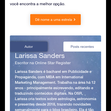
você encontra a melhor opção.
Dê nome a uma estrela
Autor
Posts recentes
Larissa Sanders
Escritor na Online Star Register
Larissa Sanders é bacharel em Publicidade e
Propaganda, com MBA em International
Marketing Management. Trabalha na área há 12
anos - principalmente escrevendo, editando e
traduzindo conteúdos digitais. Na OSR,
Larissa cria textos sobre astrologia, astronomia
e presentes desde 2018, trazendo novidades
semanalmente para o blog brasileiro. Ela é tão