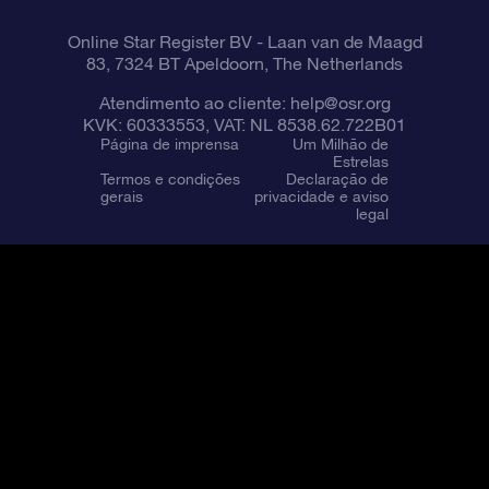
Online Star Register BV
- Laan van de Maagd
83, 7324 BT Apeldoorn, The Netherlands
Atendimento ao cliente:
help@osr.org
KVK: 60333553, VAT: NL 8538.62.722B01
Página de imprensa
Um Milhão de
Estrelas
Termos e condições
Declaração de
gerais
privacidade e aviso
legal