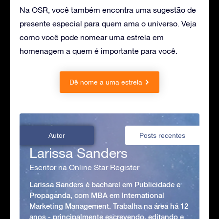
Na OSR, você também encontra uma sugestão de
presente especial para quem ama o universo. Veja
como você pode nomear uma estrela em
homenagem a quem é importante para você.
Dê nome a uma estrela
Autor
Posts recentes
Larissa Sanders
Escritor na Online Star Register
Larissa Sanders é bacharel em Publicidade e
Propaganda, com MBA em International
Marketing Management. Trabalha na área há 12
anos - principalmente escrevendo, editando e