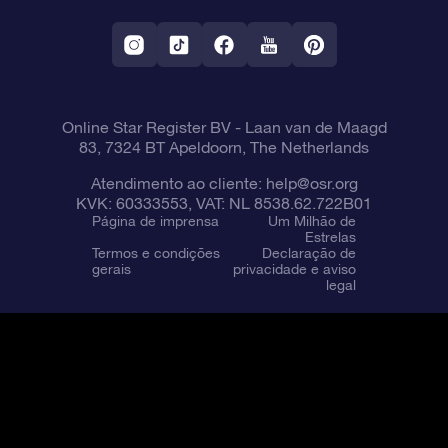
Aplicativo RV Fly me to the stars
Constelações
Online Star Register BV
- Laan van de Maagd
83, 7324 BT Apeldoorn, The Netherlands
Atendimento ao cliente:
help@osr.org
KVK: 60333553, VAT: NL 8538.62.722B01
Página de imprensa
Um Milhão de
Estrelas
Termos e condições
Declaração de
gerais
privacidade e aviso
legal