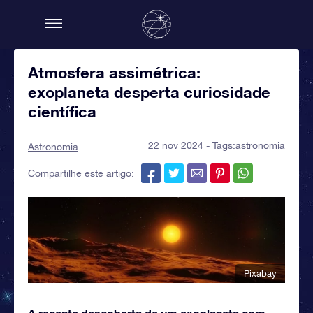
Atmosfera assimétrica:
exoplaneta desperta curiosidade
científica
22 nov 2024 - Tags:
astronomia
Astronomia
Compartilhe este artigo:
Pixabay
A recente descoberta de um exoplaneta com