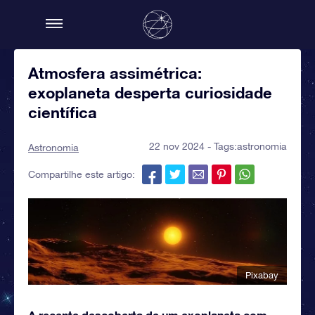
Atmosfera assimétrica:
exoplaneta desperta curiosidade
científica
22 nov 2024 - Tags:
astronomia
Astronomia
Compartilhe este artigo:
Pixabay
A recente descoberta de um exoplaneta com