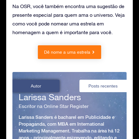
Na OSR, você também encontra uma sugestão de
presente especial para quem ama o universo. Veja
como você pode nomear uma estrela em
homenagem a quem é importante para você.
Dê nome a uma estrela
Autor
Posts recentes
Larissa Sanders
Escritor na Online Star Register
Larissa Sanders é bacharel em Publicidade e
Propaganda, com MBA em International
Marketing Management. Trabalha na área há 12
anos - principalmente escrevendo, editando e