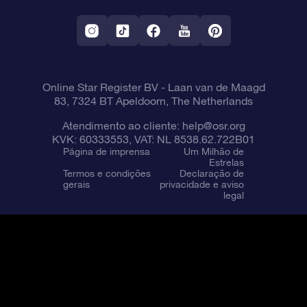
Aplicativo RV Fly me to the stars
Constelações
Online Star Register BV
- Laan van de Maagd
83, 7324 BT Apeldoorn, The Netherlands
Atendimento ao cliente:
help@osr.org
KVK: 60333553, VAT: NL 8538.62.722B01
Página de imprensa
Um Milhão de
Estrelas
Termos e condições
Declaração de
gerais
privacidade e aviso
legal