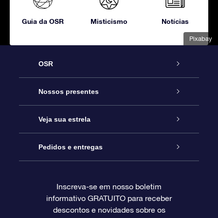
Guia da OSR
Misticismo
Notícias
Pixabay
OSR
Serviço
Nossos presentes
Entre em contato conosco
Presente estrelar on-line
Veja sua estrela
Blog
Pacote de presente da OSR
Star Register
Pedidos e entregas
Perguntas frequentes
Super Star Gift
Aplicativo Localizador de Estrelas da OSR
Login de clientes
Inscreva-se em nosso boletim
informativo GRATUITO para receber
Avaliações
O cartão de presente da OSR
Página estelar personalizada
Informações de pagamento
descontos e novidades sobre os