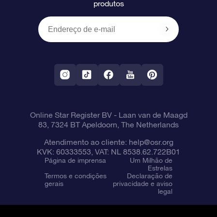
produtos
Presentes corporativos
Um Milhão de Estrelas
Informações de envio
OSR Starsaver
Política de devolução
Aplicativo RV Fly me to the stars
Constelações
Online Star Register BV
- Laan van de Maagd
83, 7324 BT Apeldoorn, The Netherlands
Atendimento ao cliente:
help@osr.org
KVK: 60333553, VAT: NL 8538.62.722B01
Página de imprensa
Um Milhão de
Estrelas
Termos e condições
Declaração de
gerais
privacidade e aviso
legal