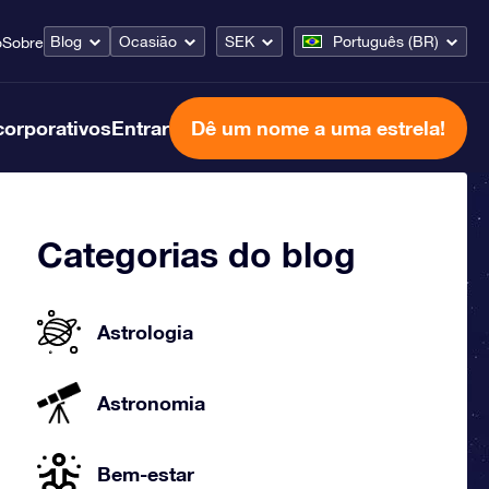
Blog
Ocasião
SEK
Português (BR)
o
Sobre
corporativos
Entrar
Dê um nome a uma estrela!
Categorias do blog
Astrologia
Astronomia
Bem-estar