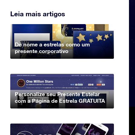
Leia mais artigos
Dê nome a estrelas como um
presente corporativo
Personalize seu Presente Estelar
com a Página de Estrela GRATUITA