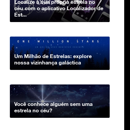
Localize a sua própria estrela no
céu com o aplicativo Localizador de
Est...
Um Milhão de Estrelas: explore
nossa vizinhança galáctica
Você conhece alguém sem uma
estrela no céu?