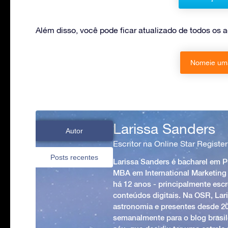
Além disso, você pode ficar atualizado de todos os
Nomeie uma
Larissa Sanders
Autor
Escritor na Online Star Register
Posts recentes
Larissa Sanders é bacharel em 
MBA em International Marketing
há 12 anos - principalmente esc
conteúdos digitais. Na OSR, Lari
astronomia e presentes desde 2
semanalmente para o blog brasile