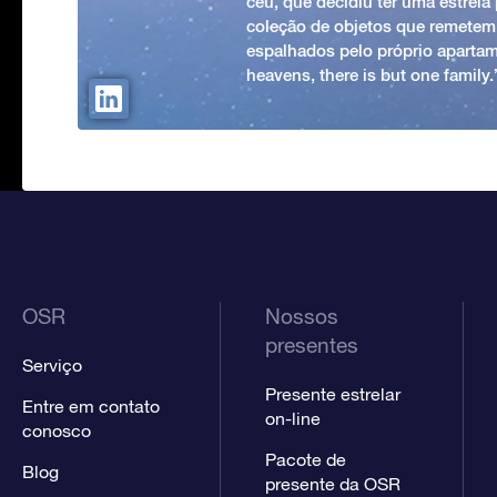
céu, que decidiu ter uma estrel
coleção de objetos que remetem
espalhados pelo próprio apartam
heavens, there is but one family
OSR
Nossos
presentes
Serviço
Presente estrelar
Entre em contato
on-line
conosco
Pacote de
Blog
presente da OSR