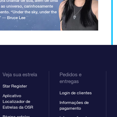
a pra chamar de sua, além de uma
 ao universo, carinhosamente
ento. “Under the sky, under the
.” ― Bruce Lee
Veja sua estrela
Pedidos e
entregas
Star Register
Login de clientes
Aplicativo
Localizador de
Informações de
Estrelas da OSR
pagamento
Página estelar