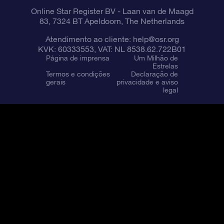
Online Star Register BV
- Laan van de Maagd
83, 7324 BT Apeldoorn, The Netherlands
Atendimento ao cliente:
help@osr.org
KVK: 60333553, VAT: NL 8538.62.722B01
Página de imprensa
Um Milhão de
Estrelas
Termos e condições
Declaração de
gerais
privacidade e aviso
legal