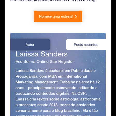
Nomeie uma estrela!
Autor
Posts recentes
Larissa Sanders
Escritor na Online Star Register
Larissa Sanders é bacharel em Publicidade e
Propaganda, com MBA em International
Marketing Management. Trabalha na área há 12
anos - principalmente escrevendo, editando e
traduzindo conteúdos digitais. Na OSR,
Larissa cria textos sobre astrologia, astronomia
e presentes desde 2018, trazendo novidades
semanalmente para o blog brasileiro. Ela é tão