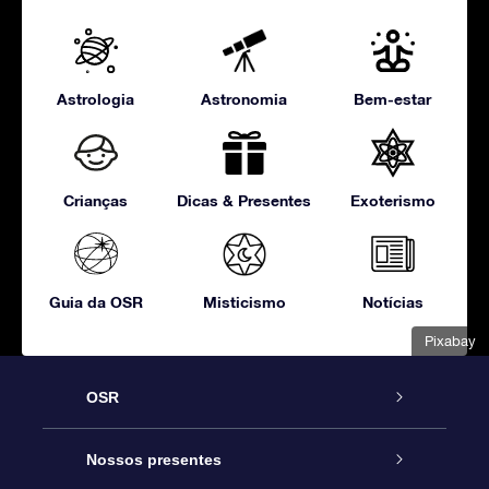
Astrologia
Astronomia
Bem-estar
Crianças
Dicas & Presentes
Exoterismo
Guia da OSR
Misticismo
Notícias
Pixabay
OSR
Serviço
Nossos presentes