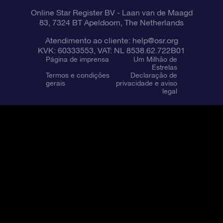
Online Star Register BV
- Laan van de Maagd
83, 7324 BT Apeldoorn, The Netherlands
Atendimento ao cliente:
help@osr.org
KVK: 60333553, VAT: NL 8538.62.722B01
Página de imprensa
Um Milhão de
Estrelas
Termos e condições
Declaração de
gerais
privacidade e aviso
legal