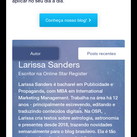
aplicar no seu dia a dia.
Conheça nosso blog!
Autor
Posts recentes
Larissa Sanders
Escritor na Online Star Register
Larissa Sanders é bacharel em Publicidade e
Propaganda, com MBA em International
Marketing Management. Trabalha na área há 12
anos - principalmente escrevendo, editando e
traduzindo conteúdos digitais. Na OSR,
Larissa cria textos sobre astrologia, astronomia
e presentes desde 2018, trazendo novidades
semanalmente para o blog brasileiro. Ela é tão