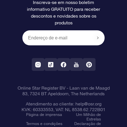
Inscreva-se em nosso boletim
informativo GRATUITO para receber
Avaliações
O cartão de presente da OSR
Página estelar personalizada
Informações de pagamento
descontos e novidades sobre os
produtos
Presentes corporativos
Um Milhão de Estrelas
Informações de envio
OSR Starsaver
Política de devolução
Aplicativo RV Fly me to the stars
Constelações
Online Star Register BV
- Laan van de Maagd
83, 7324 BT Apeldoorn, The Netherlands
Atendimento ao cliente:
help@osr.org
KVK: 60333553, VAT: NL 8538.62.722B01
Página de imprensa
Um Milhão de
Estrelas
Termos e condições
Declaração de