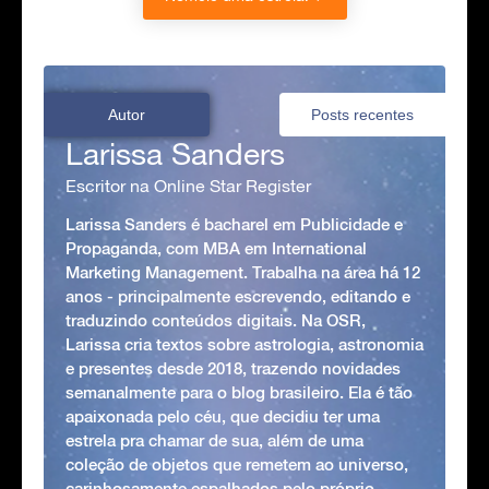
Autor
Posts recentes
Larissa Sanders
Escritor na Online Star Register
Larissa Sanders é bacharel em Publicidade e
Propaganda, com MBA em International
Marketing Management. Trabalha na área há 12
anos - principalmente escrevendo, editando e
traduzindo conteúdos digitais. Na OSR,
Larissa cria textos sobre astrologia, astronomia
e presentes desde 2018, trazendo novidades
semanalmente para o blog brasileiro. Ela é tão
apaixonada pelo céu, que decidiu ter uma
estrela pra chamar de sua, além de uma
coleção de objetos que remetem ao universo,
carinhosamente espalhados pelo próprio