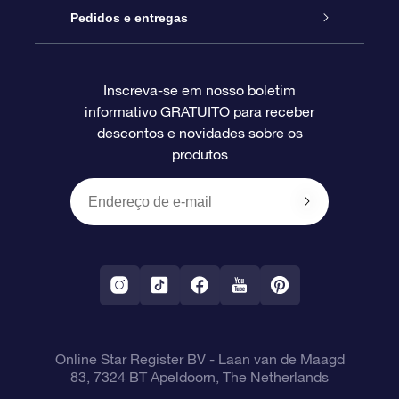
Blog
Pacote de presente da OSR
Star Register
Pedidos e entregas
Perguntas frequentes
Super Star Gift
Aplicativo Localizador de Estrelas da OSR
Login de clientes
Inscreva-se em nosso boletim
informativo GRATUITO para receber
Avaliações
O cartão de presente da OSR
Página estelar personalizada
Informações de pagamento
descontos e novidades sobre os
produtos
Presentes corporativos
Um Milhão de Estrelas
Informações de envio
OSR Starsaver
Política de devolução
Aplicativo RV Fly me to the stars
Constelações
Online Star Register BV
- Laan van de Maagd
83, 7324 BT Apeldoorn, The Netherlands