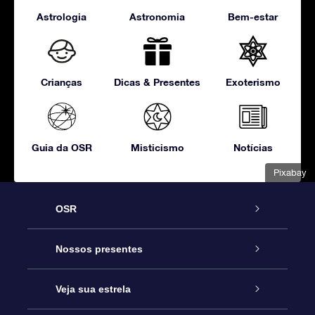
Astrologia
Astronomia
Bem-estar
Crianças
Dicas & Presentes
Exoterismo
Guia da OSR
Misticismo
Notícias
Pixabay
OSR
Serviço
Nossos presentes
Entre em contato conosco
Presente estrelar on-line
Veja sua estrela