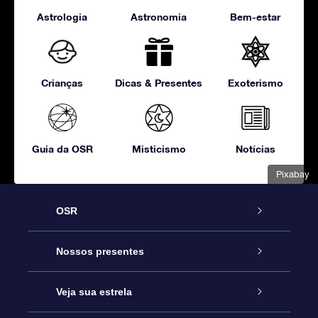
Astrologia
Astronomia
Bem-estar
Crianças
Dicas & Presentes
Exoterismo
Guia da OSR
Misticismo
Notícias
Pixabay
OSR
Serviço
Nossos presentes
Entre em contato conosco
Presente estrelar on-line
Veja sua estrela