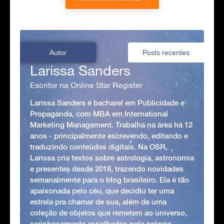
Autor
Posts recentes
Larissa Sanders
Escritor na Online Star Register
Larissa Sanders é bacharel em Publicidade e
Propaganda, com MBA em International
Marketing Management. Trabalha na área há 12
anos - principalmente escrevendo, editando e
traduzindo conteúdos digitais. Na OSR,
Larissa cria textos sobre astrologia, astronomia
e presentes desde 2018, trazendo novidades
semanalmente para o blog brasileiro. Ela é tão
apaixonada pelo céu, que decidiu ter uma
estrela pra chamar de sua, além de uma
coleção de objetos que remetem ao universo,
carinhosamente espalhados pelo próprio