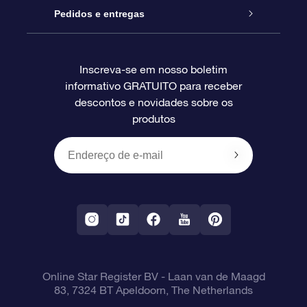
Blog
Pacote de presente da OSR
Star Register
Pedidos e entregas
Perguntas frequentes
Super Star Gift
Aplicativo Localizador de Estrelas da OSR
Login de clientes
Inscreva-se em nosso boletim
informativo GRATUITO para receber
Avaliações
O cartão de presente da OSR
Página estelar personalizada
Informações de pagamento
descontos e novidades sobre os
produtos
Presentes corporativos
Um Milhão de Estrelas
Informações de envio
OSR Starsaver
Política de devolução
Aplicativo RV Fly me to the stars
Constelações
Online Star Register BV
- Laan van de Maagd
83, 7324 BT Apeldoorn, The Netherlands