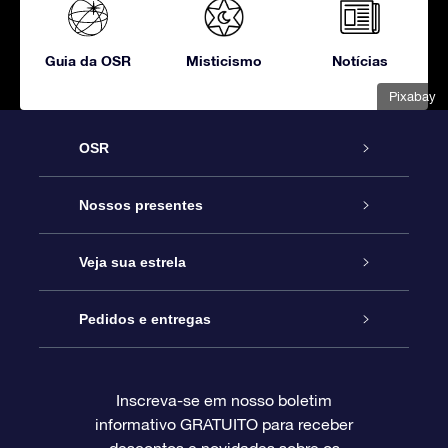
Guia da OSR
Misticismo
Notícias
Pixabay
OSR
Serviço
Nossos presentes
Entre em contato conosco
Presente estrelar on-line
Veja sua estrela
Blog
Pacote de presente da OSR
Star Register
Pedidos e entregas
Perguntas frequentes
Super Star Gift
Aplicativo Localizador de Estrelas da OSR
Login de clientes
Inscreva-se em nosso boletim
informativo GRATUITO para receber
Avaliações
O cartão de presente da OSR
Página estelar personalizada
Informações de pagamento