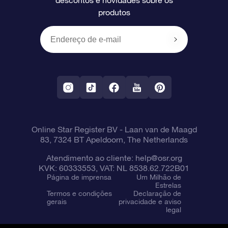
descontos e novidades sobre os
produtos
Presentes corporativos
Um Milhão de Estrelas
Informações de envio
OSR Starsaver
Política de devolução
Aplicativo RV Fly me to the stars
Constelações
Online Star Register BV
- Laan van de Maagd
83, 7324 BT Apeldoorn, The Netherlands
Atendimento ao cliente:
help@osr.org
KVK: 60333553, VAT: NL 8538.62.722B01
Página de imprensa
Um Milhão de
Estrelas
Termos e condições
Declaração de
gerais
privacidade e aviso
legal