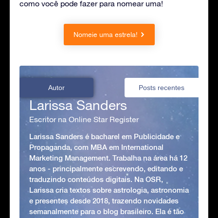
como você pode fazer para nomear uma!
Nomeie uma estrela!
Autor
Posts recentes
Larissa Sanders
Escritor na Online Star Register
Larissa Sanders é bacharel em Publicidade e
Propaganda, com MBA em International
Marketing Management. Trabalha na área há 12
anos - principalmente escrevendo, editando e
traduzindo conteúdos digitais. Na OSR,
Larissa cria textos sobre astrologia, astronomia
e presentes desde 2018, trazendo novidades
semanalmente para o blog brasileiro. Ela é tão