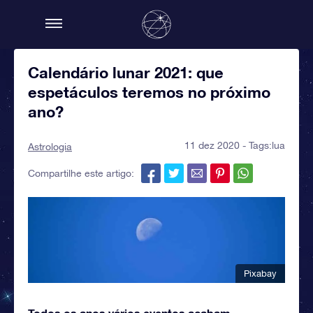
Calendário lunar 2021: que
espetáculos teremos no próximo
ano?
11 dez 2020 - Tags:
lua
Astrologia
Compartilhe este artigo:
Pixabay
Todos os anos vários eventos acabam