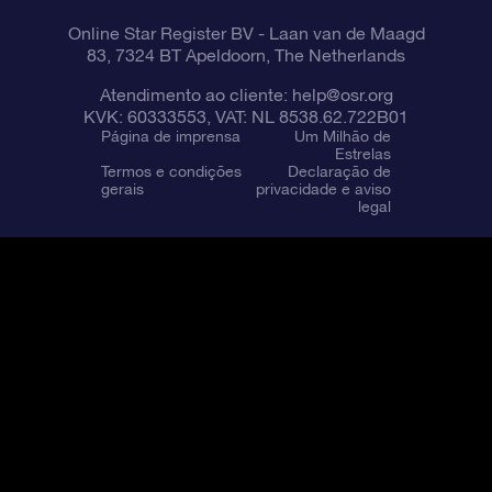
Online Star Register BV
- Laan van de Maagd
83, 7324 BT Apeldoorn, The Netherlands
Atendimento ao cliente:
help@osr.org
KVK: 60333553, VAT: NL 8538.62.722B01
Página de imprensa
Um Milhão de
Estrelas
Termos e condições
Declaração de
gerais
privacidade e aviso
legal