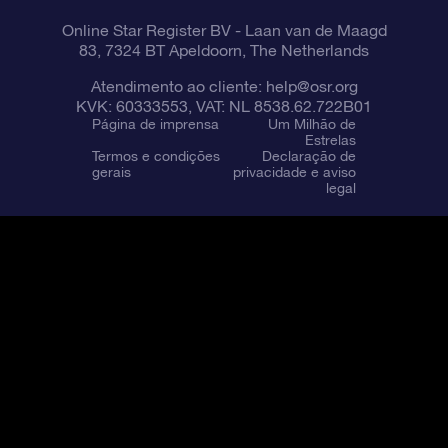
Online Star Register BV
- Laan van de Maagd
83, 7324 BT Apeldoorn, The Netherlands
Atendimento ao cliente:
help@osr.org
KVK: 60333553, VAT: NL 8538.62.722B01
Página de imprensa
Um Milhão de
Estrelas
Termos e condições
Declaração de
gerais
privacidade e aviso
legal