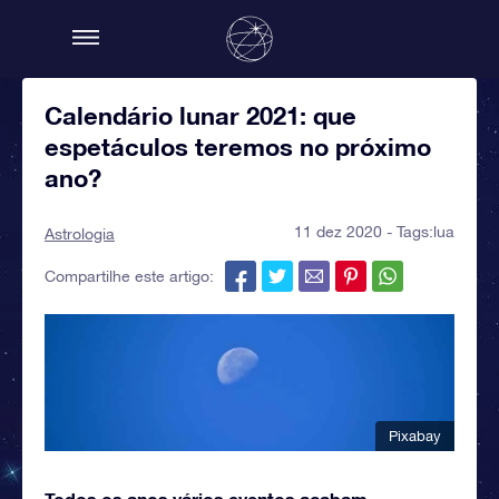
Calendário lunar 2021: que
espetáculos teremos no próximo
ano?
11 dez 2020 - Tags:
lua
Astrologia
Compartilhe este artigo:
Pixabay
Todos os anos vários eventos acabam