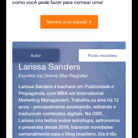
como você pode fazer para nomear uma!
Nomeie uma estrela!
Autor
Posts recentes
Larissa Sanders
Escritor na Online Star Register
Larissa Sanders é bacharel em Publicidade e
Propaganda, com MBA em International
Marketing Management. Trabalha na área há 12
anos - principalmente escrevendo, editando e
traduzindo conteúdos digitais. Na OSR,
Larissa cria textos sobre astrologia, astronomia
e presentes desde 2018, trazendo novidades
semanalmente para o blog brasileiro. Ela é tão