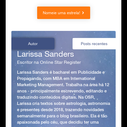
Nomeie uma estrela!
Autor
Posts recentes
Larissa Sanders
Escritor na Online Star Register
Larissa Sanders é bacharel em Publicidade e
Propaganda, com MBA em International
Marketing Management. Trabalha na área há 12
anos - principalmente escrevendo, editando e
traduzindo conteúdos digitais. Na OSR,
Larissa cria textos sobre astrologia, astronomia
e presentes desde 2018, trazendo novidades
semanalmente para o blog brasileiro. Ela é tão
apaixonada pelo céu, que decidiu ter uma