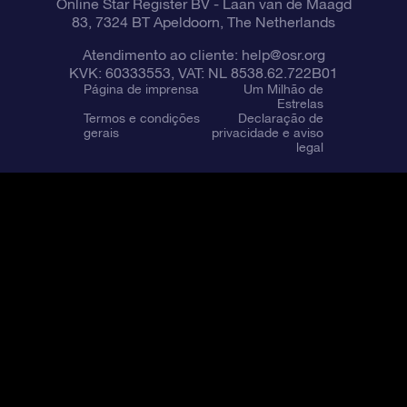
Online Star Register BV
- Laan van de Maagd
83, 7324 BT Apeldoorn, The Netherlands
Atendimento ao cliente:
help@osr.org
KVK: 60333553, VAT: NL 8538.62.722B01
Página de imprensa
Um Milhão de
Estrelas
Termos e condições
Declaração de
gerais
privacidade e aviso
legal