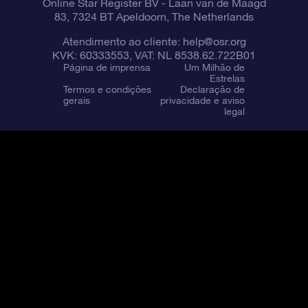
Online Star Register BV
- Laan van de Maagd
83, 7324 BT Apeldoorn, The Netherlands
Atendimento ao cliente:
help@osr.org
KVK: 60333553, VAT: NL 8538.62.722B01
Página de imprensa
Um Milhão de
Estrelas
Termos e condições
Declaração de
gerais
privacidade e aviso
legal