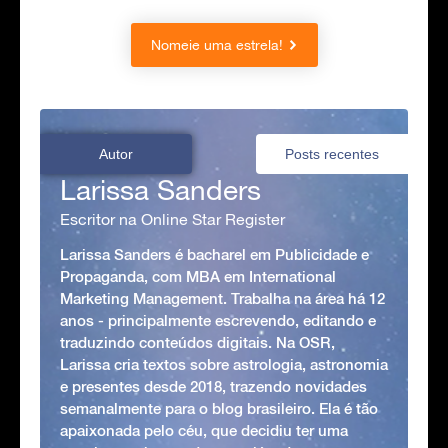
Nomeie uma estrela!
Autor
Posts recentes
Larissa Sanders
Escritor na Online Star Register
Larissa Sanders é bacharel em Publicidade e
Propaganda, com MBA em International
Marketing Management. Trabalha na área há 12
anos - principalmente escrevendo, editando e
traduzindo conteúdos digitais. Na OSR,
Larissa cria textos sobre astrologia, astronomia
e presentes desde 2018, trazendo novidades
semanalmente para o blog brasileiro. Ela é tão
apaixonada pelo céu, que decidiu ter uma