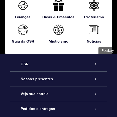
Crianças
Dicas & Presentes
Exoterismo
Guia da OSR
Misticismo
Notícias
Pixabay
OSR
Serviço
Nossos presentes
Entre em contato conosco
Presente estrelar on-line
Veja sua estrela
Blog
Pacote de presente da OSR
Star Register
Pedidos e entregas