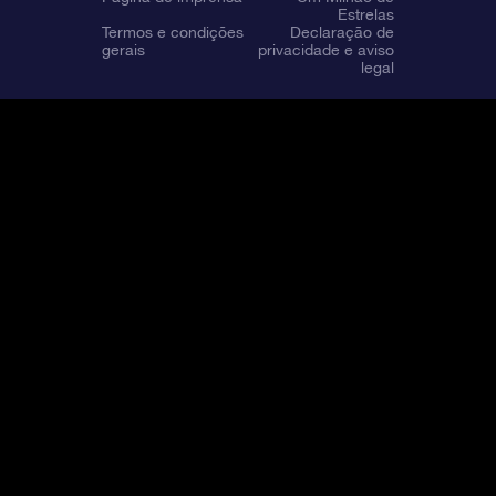
Estrelas
Termos e condições
Declaração de
gerais
privacidade e aviso
legal