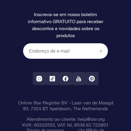
Perguntas frequentes
Super Star Gift
Aplicativo Localizador de Estrelas da OSR
Login de clientes
Inscreva-se em nosso boletim
informativo GRATUITO para receber
Avaliações
O cartão de presente da OSR
Página estelar personalizada
Informações de pagamento
descontos e novidades sobre os
produtos
Presentes corporativos
Um Milhão de Estrelas
Informações de envio
OSR Starsaver
Política de devolução
Aplicativo RV Fly me to the stars
Constelações
Online Star Register BV
- Laan van de Maagd
83, 7324 BT Apeldoorn, The Netherlands
Atendimento ao cliente:
help@osr.org
KVK: 60333553, VAT: NL 8538.62.722B01
Página de imprensa
Um Milhão de