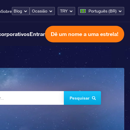
Blog
Ocasião
TRY
Português (BR)
o
Sobre
corporativos
Entrar
Dê um nome a uma estrela!
Pesquisar