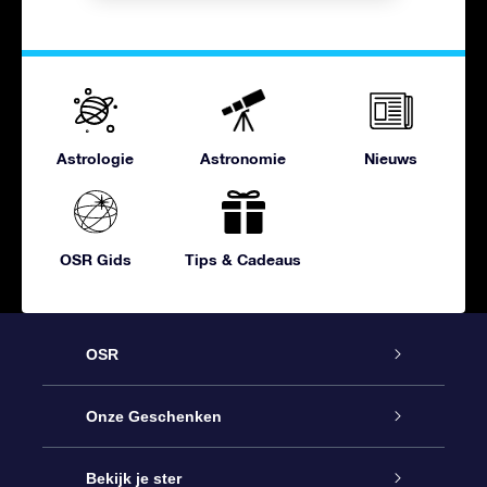
Astrologie
Astronomie
Nieuws
OSR Gids
Tips & Cadeaus
OSR
Service
Onze Geschenken
Contact
Online Star Gift
Bekijk je ster