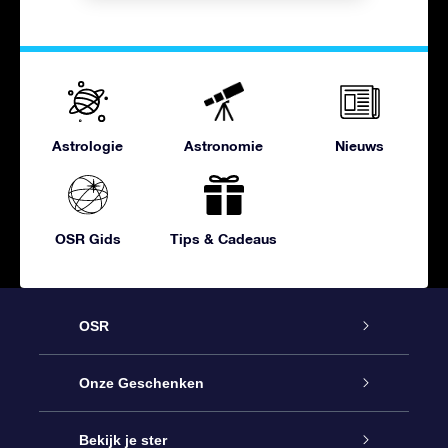
Astrologie
Astronomie
Nieuws
OSR Gids
Tips & Cadeaus
OSR
Service
Onze Geschenken
Contact
Online Star Gift
Bekijk je ster