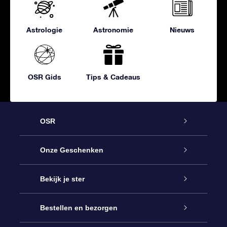
Astrologie
Astronomie
Nieuws
OSR Gids
Tips & Cadeaus
OSR
Service
Onze Geschenken
Contact
Online Star Gift
Bekijk je ster
Blog
OSR Cadeaupakket
Sterrenregister
Bestellen en bezorgen