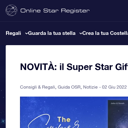
Regali
Guarda la tua stella
Crea la tua Costel
NOVITÀ: il Super Star Gif
Consigli & Regali
Guida OSR
Notizie
02 Giu 2022