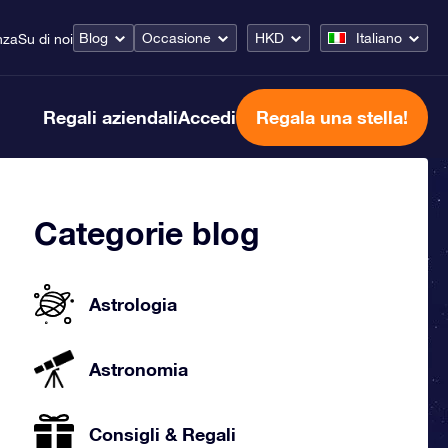
Blog
Occasione
HKD
Italiano
nza
Su di noi
Regali aziendali
Accedi
Regala una stella!
Categorie blog
Astrologia
Astronomia
Consigli & Regali