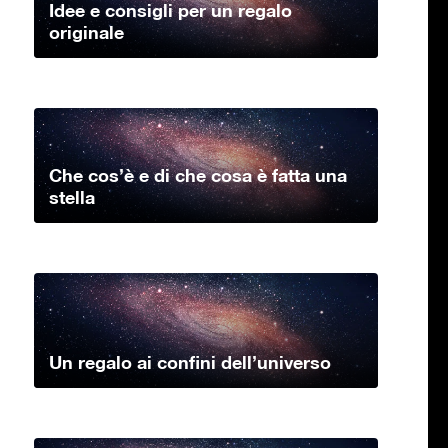
Idee e consigli per un regalo
originale
Che cos’è e di che cosa è fatta una
stella
Un regalo ai confini dell’universo