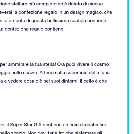
ro dono stellare più completo ed è dotato di cinque
ceverai la confezione regalo in un design magico, che
ni elemento di questa bellissima scatola contiene
La confezione regalo contiene:
per ammirare la tua stella! Ora puoi vivere il cosmo
ggio nello spazio. Atterra sulla superficie della luna
la e vedere cosa c’è nei suoi dintorni. Il bello è che
rs, il Super Star Gift contiene un paio di occhialini
o nello spazio. Non devi far altro che sistemare gli