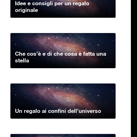
Idee e consigli per un regalo
originale
Che cos’è e di che cosa è fatta una
stella
Un regalo ai confini dell’universo