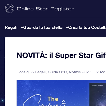
Regali
Guarda la tua stella
Crea la tua Costel
NOVITÀ: il Super Star Gif
Consigli & Regali
Guida OSR
Notizie
02 Giu 2022