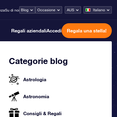
Blog
Occasione
AUS
Italiano
nza
Su di noi
Regali aziendali
Accedi
Regala una stella!
Categorie blog
Astrologia
Astronomia
Consigli & Regali