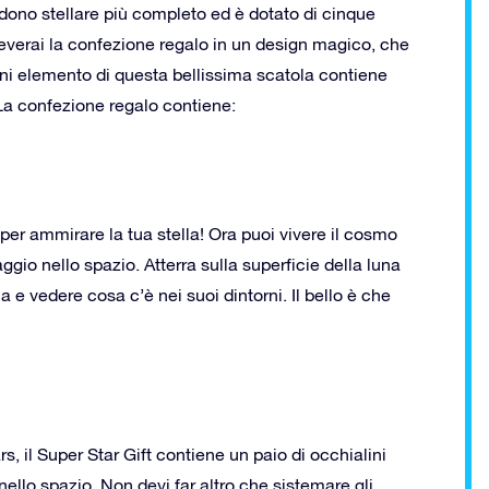
ro dono stellare più completo ed è dotato di cinque
ceverai la confezione regalo in un design magico, che
ni elemento di questa bellissima scatola contiene
La confezione regalo contiene:
per ammirare la tua stella! Ora puoi vivere il cosmo
ggio nello spazio. Atterra sulla superficie della luna
la e vedere cosa c’è nei suoi dintorni. Il bello è che
rs, il Super Star Gift contiene un paio di occhialini
o nello spazio. Non devi far altro che sistemare gli