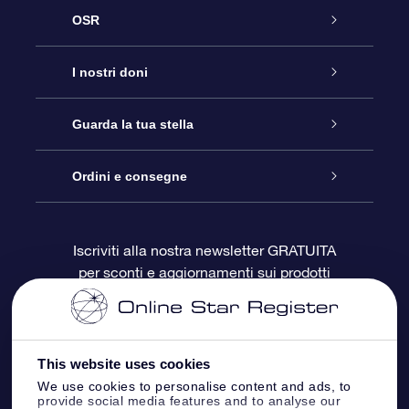
OSR
Assistenza
I nostri doni
Contattaci
Online Star Gift
Guarda la tua stella
Blog
Pacchetto regalo OSR
Registro stellare
Ordini e consegne
Domande frequenti
Super Star Gift
App OSR Star Finder
Login Cliente
Iscriviti alla nostra newsletter GRATUITA
per sconti e aggiornamenti sui prodotti
OSR Recensioni
Gift Card OSR
Star Page personalizzata
Informazioni di Pagamento
Doni aziendali
One Million Stars
Informazioni di Spedizione
This website uses cookies
OSR Starsaver
Politica di reso
We use cookies to personalise content and ads, to
provide social media features and to analyse our