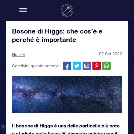
Bosone di Higgs: che cos’è e
perché è importante
02 Set 2022
Notizie
Condividi questo articolo:
Il bosone di Higgs è una delle particelle più note
e studiate della fisica. E' divenuto celebre per il