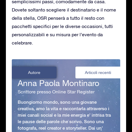
semplicissimi passi, comodamente da casa.
Dovete soltanto scegliere il destinatario e il nome
della stella, OSR penserà a tutto il resto con
pacchetti specifici per le diverse occasioni, tutti
personalizzabili e su misura per l’evento da
celebrare.
Autore
Articoli recenti
Anna Paola Montinaro
Scrittore presso Online Star Register
Buongiorno mondo, sono una giovane
creativa, amo la vita e raccontarla attraverso i
miei canali social e la mie energia e' intrisa tra
le pause delle parole che scrivo. Sono una
fotografa, reel creator e storyteller. Dai un'