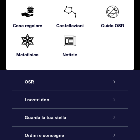
Cosa regalare
Costellazioni
Guida OSR
Metafisica
Notizie
OSR
Assistenza
I nostri doni
Contattaci
Online Star Gift
Guarda la tua stella
Blog
Pacchetto regalo OSR
Registro stellare
Ordini e consegne