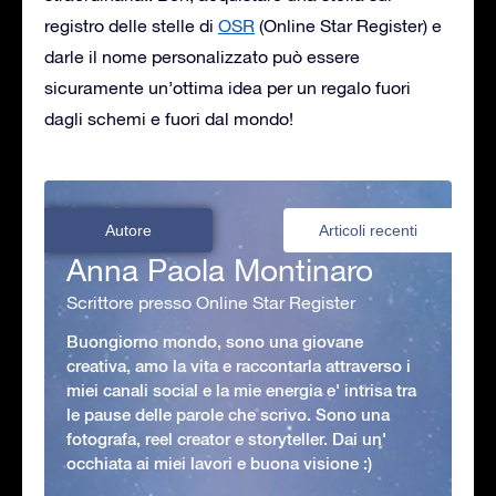
registro delle stelle di
OSR
(Online Star Register) e
darle il nome personalizzato può essere
sicuramente un’ottima idea per un regalo fuori
dagli schemi e fuori dal mondo!
Autore
Articoli recenti
Anna Paola Montinaro
Scrittore presso Online Star Register
Buongiorno mondo, sono una giovane
creativa, amo la vita e raccontarla attraverso i
miei canali social e la mie energia e' intrisa tra
le pause delle parole che scrivo. Sono una
fotografa, reel creator e storyteller. Dai un'
occhiata ai miei lavori e buona visione :)