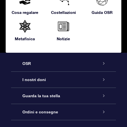
Cosa regalare
Costellazioni
Guida OSR
Metafisica
Notizie
OSR
Assistenza
I nostri doni
Contattaci
Online Star Gift
Guarda la tua stella
Blog
Pacchetto regalo OSR
Registro stellare
Ordini e consegne
Domande frequenti