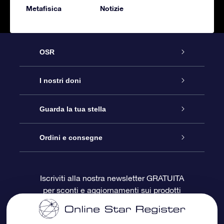
Metafisica
Notizie
OSR
Assistenza
I nostri doni
Contattaci
Online Star Gift
Guarda la tua stella
Blog
Pacchetto regalo OSR
Registro stellare
Ordini e consegne
Domande frequenti
Super Star Gift
App OSR Star Finder
Login Cliente
Iscriviti alla nostra newsletter GRATUITA
per sconti e aggiornamenti sui prodotti
OSR Recensioni
Gift Card OSR
Star Page personalizzata
Informazioni di Pagamento
Doni aziendali
One Million Stars
Informazioni di Spedizione