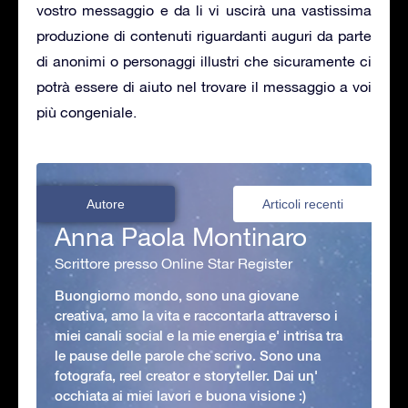
vostro messaggio e da li vi uscirà una vastissima
produzione di contenuti riguardanti auguri da parte
di anonimi o personaggi illustri che sicuramente ci
potrà essere di aiuto nel trovare il messaggio a voi
più congeniale.
Autore
Articoli recenti
Anna Paola Montinaro
Scrittore presso Online Star Register
Buongiorno mondo, sono una giovane
creativa, amo la vita e raccontarla attraverso i
miei canali social e la mie energia e' intrisa tra
le pause delle parole che scrivo. Sono una
fotografa, reel creator e storyteller. Dai un'
occhiata ai miei lavori e buona visione :)