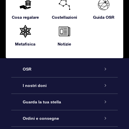
Cosa regalare
Costellazioni
Guida OSR
Metafisica
Notizie
OSR
Assistenza
I nostri doni
Contattaci
Online Star Gift
Guarda la tua stella
Blog
Pacchetto regalo OSR
Registro stellare
Ordini e consegne