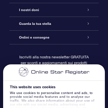
Assistenza
I nostri doni
Contattaci
Online Star Gift
Guarda la tua stella
Blog
Pacchetto regalo OSR
Registro stellare
Ordini e consegne
Domande frequenti
Super Star Gift
App OSR Star Finder
Login Cliente
Iscriviti alla nostra newsletter GRATUITA
per sconti e aggiornamenti sui prodotti
OSR Recensioni
Gift Card OSR
Star Page personalizzata
Informazioni di Pagamento
Doni aziendali
One Million Stars
Informazioni di Spedizione
This website uses cookies
OSR Starsaver
Politica di reso
We use cookies to personalise content and ads, to
provide social media features and to analyse our
traffic. We also share information about your use of
our site with our social media, advertising and
App VR ‘Fly me to the stars’
Costellazioni