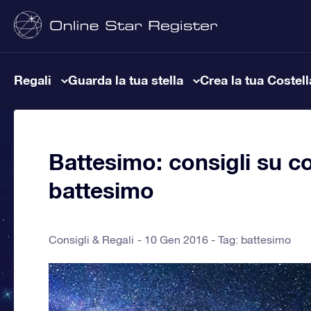
Regali
Guarda la tua stella
Crea la tua Costel
Battesimo: consigli su co
battesimo
Consigli & Regali
10 Gen 2016 - Tag:
battesimo