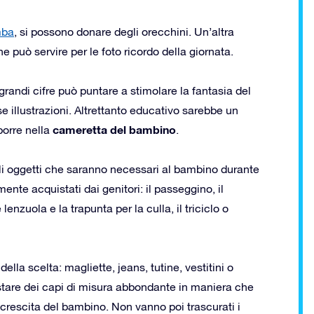
mba
, si possono donare degli orecchini. Un’altra
e può servire per le foto ricordo della giornata.
e grandi cifre può puntare a stimolare la fantasia del
 illustrazioni. Altrettanto educativo sarebbe un
cameretta del bambino
orre nella
.
egli oggetti che saranno necessari al bambino durante
nte acquistati dai genitori: il passeggino, il
enzuola e la trapunta per la culla, il triciclo o
ella scelta: magliette, jeans, tutine, vestitini o
stare dei capi di misura abbondante in maniera che
la crescita del bambino. Non vanno poi trascurati i