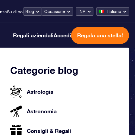
Blog
Occasione
INR
Italiano
enza
Su di noi
Regali aziendali
Accedi
Regala una stella!
Categorie blog
Astrologia
Astronomia
Consigli & Regali