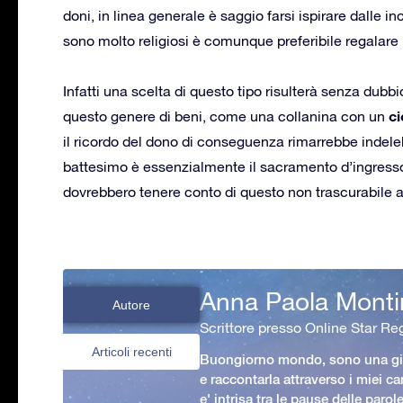
doni, in linea generale è saggio farsi ispirare dalle in
sono molto religiosi è comunque preferibile regalare
Infatti una scelta di questo tipo risulterà senza dubb
ci
questo genere di beni, come una collanina con un
il ricordo del dono di conseguenza rimarrebbe indelebi
battesimo è essenzialmente il sacramento d’ingresso 
dovrebbero tenere conto di questo non trascurabile a
Anna Paola Monti
Autore
Scrittore presso Online Star Reg
Articoli recenti
Buongiorno mondo, sono una gio
e raccontarla attraverso i miei ca
e' intrisa tra le pause delle paro