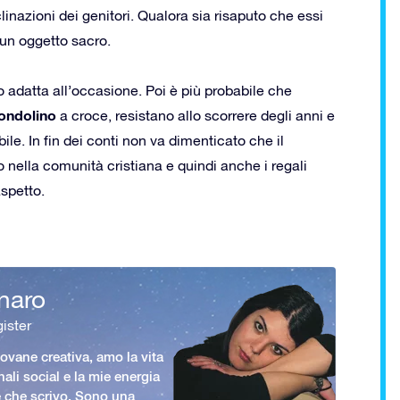
clinazioni dei genitori. Qualora sia risaputo che essi
 un oggetto sacro.
io adatta all’occasione. Poi è più probabile che
ondolino
a croce, resistano allo scorrere degli anni e
le. In fin dei conti non va dimenticato che il
nella comunità cristiana e quindi anche i regali
spetto.
naro
ister
vane creativa, amo la vita
nali social e la mie energia
le che scrivo. Sono una