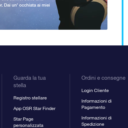
er. Dai un' occhiata ai miei
Guarda la tua
Ordini e consegne
stella
Login Cliente
Registro stellare
Informazioni di
Pagamento
App OSR Star Finder
Informazioni di
Star Page
Spedizione
personalizzata