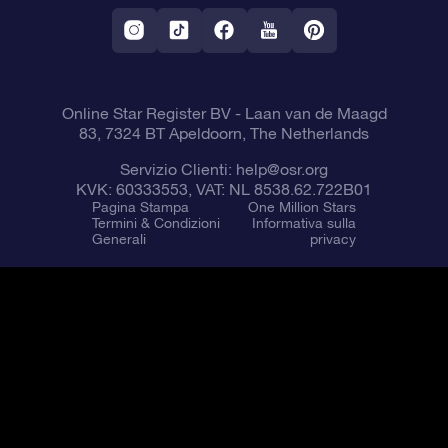
OSR Starsaver
Politica di reso
App VR ‘Fly me to the stars’
Costellazioni
Online Star Register BV
- Laan van de Maagd
83, 7324 BT Apeldoorn, The Netherlands
Servizio Clienti:
help@osr.org
KVK: 60333553, VAT: NL 8538.62.722B01
Pagina Stampa
One Million Stars
Termini & Condizioni
Informativa sulla
Generali
privacy