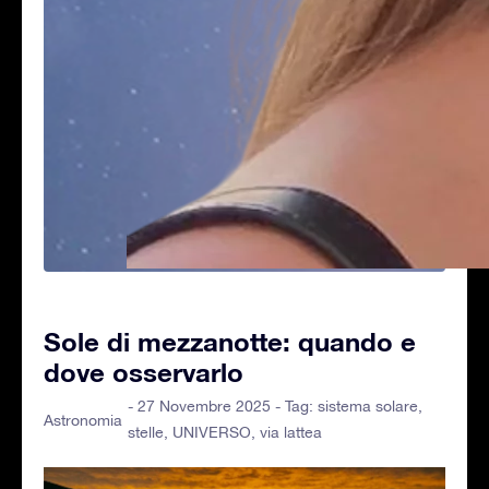
Sole di mezzanotte: quando e
dove osservarlo
- 27 Novembre 2025 - Tag:
sistema solare
,
Astronomia
stelle
,
UNIVERSO
,
via lattea