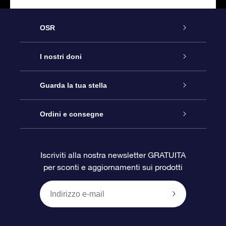
OSR
Assistenza
I nostri doni
Contattaci
Online Star Gift
Guarda la tua stella
Blog
Pacchetto regalo OSR
Registro stellare
Ordini e consegne
Domande frequenti
Super Star Gift
App OSR Star Finder
Login Cliente
Iscriviti alla nostra newsletter GRATUITA
per sconti e aggiornamenti sui prodotti
OSR Recensioni
Gift Card OSR
Star Page personalizzata
Informazioni di Pagamento
Doni aziendali
One Million Stars
Informazioni di Spedizione