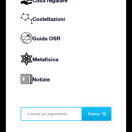
Cosa regalare
Costellazioni
Guida OSR
Metafisica
Notizie
Cerca