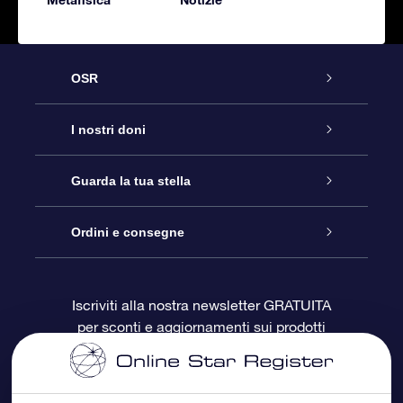
OSR
Assistenza
I nostri doni
Contattaci
Online Star Gift
Guarda la tua stella
Blog
Pacchetto regalo OSR
Registro stellare
Ordini e consegne
Domande frequenti
Super Star Gift
App OSR Star Finder
Login Cliente
Iscriviti alla nostra newsletter GRATUITA
per sconti e aggiornamenti sui prodotti
OSR Recensioni
Gift Card OSR
Star Page personalizzata
Informazioni di Pagamento
Doni aziendali
One Million Stars
Informazioni di Spedizione