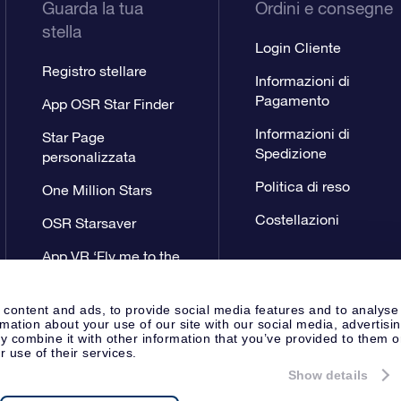
Guarda la tua
Ordini e consegne
stella
Login Cliente
Registro stellare
Informazioni di
Pagamento
App OSR Star Finder
Informazioni di
Star Page
Spedizione
personalizzata
Politica di reso
One Million Stars
Costellazioni
OSR Starsaver
App VR ‘Fly me to the
stars’
 content and ads, to provide social media features and to analyse
rmation about your use of our site with our social media, advertisi
 combine it with other information that you’ve provided to them o
r use of their services.
Show details
Pagina Stampa
Privacy
Termini 
Apeldoorn, The Netherlands