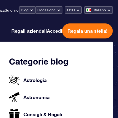
Blog
Occasione
USD
Italiano
nza
Su di noi
Regali aziendali
Accedi
Regala una stella!
Categorie blog
Astrologia
Astronomia
Consigli & Regali