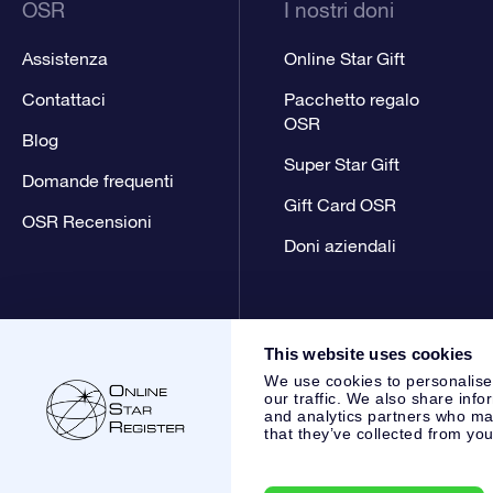
OSR
I nostri doni
Assistenza
Online Star Gift
Contattaci
Pacchetto regalo
OSR
Blog
Super Star Gift
Domande frequenti
Gift Card OSR
OSR Recensioni
Doni aziendali
This website uses cookies
We use cookies to personalise
our traffic. We also share info
and analytics partners who may
that they’ve collected from you
Online Star Register BV
- Laan van de Maagd 83, 7324 BT 