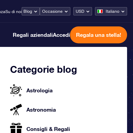
Blog
Occasione
USD
Italiano
nza
Su di noi
Regali aziendali
Accedi
Regala una stella!
Categorie blog
Astrologia
Astronomia
Consigli & Regali