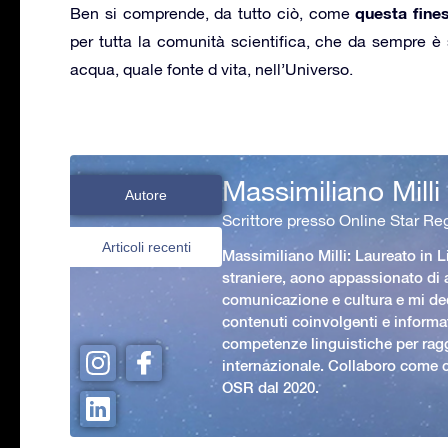
questa fines
Ben si comprende, da tutto ciò, come
per tutta la comunità scientifica, che da sempre è 
acqua, quale fonte d vita, nell’Universo.
Massimiliano Milli
Autore
Scrittore presso Online Star Reg
Articoli recenti
Massimiliano Milli: Laureato in L
straniere, aono appassionato di
comunicazione e cultura e mi ded
contenuti coinvolgenti e informat
competenze linguistiche per rag
internazionale. Collaboro come c
OSR dal 2020.