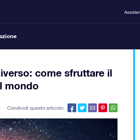
Assiste
lazione
iverso: come sfruttare il
el mondo
Condividi questo articolo: