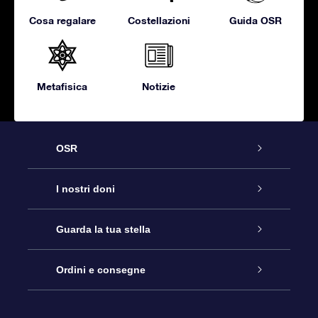
Cosa regalare
Costellazioni
Guida OSR
Metafisica
Notizie
OSR
Assistenza
I nostri doni
Contattaci
Online Star Gift
Guarda la tua stella
Blog
Pacchetto regalo OSR
Registro stellare
Ordini e consegne
Domande frequenti
Super Star Gift
App OSR Star Finder
Login Cliente