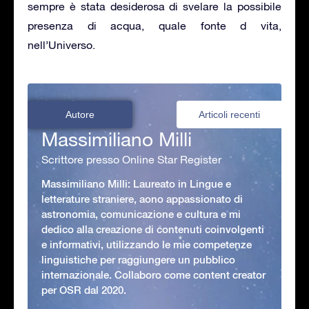
sempre è stata desiderosa di svelare la possibile
presenza di acqua, quale fonte d vita,
nell’Universo.
Autore
Articoli recenti
Massimiliano Milli
Scrittore presso Online Star Register
Massimiliano Milli: Laureato in Lingue e
letterature straniere, aono appassionato di
astronomia, comunicazione e cultura e mi
dedico alla creazione di contenuti coinvolgenti
e informativi, utilizzando le mie competenze
linguistiche per raggiungere un pubblico
internazionale. Collaboro come content creator
per OSR dal 2020.