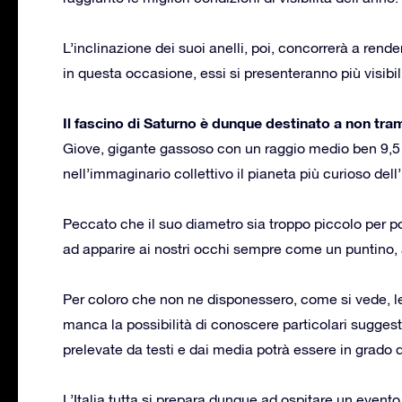
L’inclinazione dei suoi anelli, poi, concorrerà a ren
in questa occasione, essi si presenteranno più visib
Il fascino di Saturno è dunque destinato a non tr
Giove, gigante gassoso con un raggio medio ben 9,5 v
nell’immaginario collettivo il pianeta più curioso dell
Peccato che il suo diametro sia troppo piccolo per p
ad apparire ai nostri occhi sempre come un puntino, 
Per coloro che non ne disponessero, come si vede
manca la possibilità di conoscere particolari suggesti
prelevate da testi e dai media potrà essere in grado d
L’Italia tutta si prepara dunque ad ospitare un event