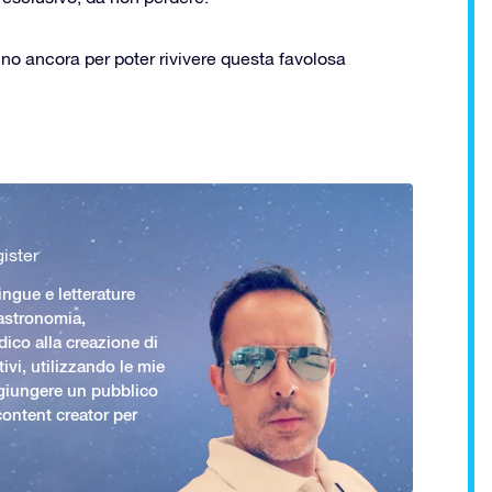
no ancora per poter rivivere questa favolosa
ister
ingue e letterature
 astronomia,
ico alla creazione di
ivi, utilizzando le mie
giungere un pubblico
ontent creator per