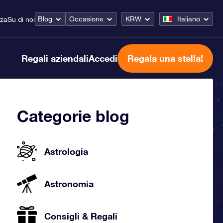
Blog
Occasione
KRW
Italiano
nza
Su di noi
Regali aziendali
Accedi
Regala una stella!
Categorie blog
Astrologia
Astronomia
Consigli & Regali