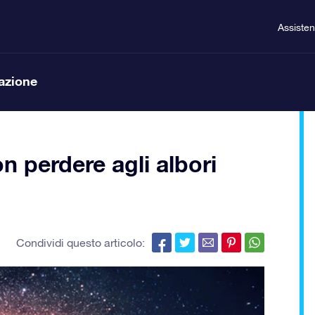
Assiste
lazione
n perdere agli albori
Condividi questo articolo: