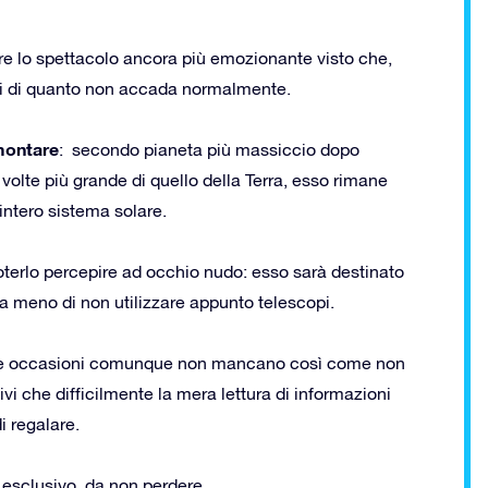
dere lo spettacolo ancora più emozionante visto che,
ili di quanto non accada normalmente.
amontare
: secondo pianeta più massiccio dopo
olte più grande di quello della Terra, esso rimane
’intero sistema solare.
oterlo percepire ad occhio nudo: esso sarà destinato
a meno di non utilizzare appunto telescopi.
, le occasioni comunque non mancano così come non
vi che difficilmente la mera lettura di informazioni
i regalare.
o esclusivo, da non perdere.