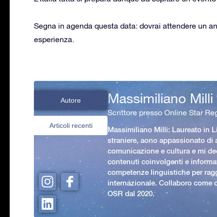
Segna in agenda questa data: dovrai attendere un an
esperienza.
Massimiliano Milli
Autore
Scrittore presso Online Star Reg
Articoli recenti
Massimiliano Milli: Laureato in L
straniere, aono appassionato di
comunicazione e cultura e mi ded
contenuti coinvolgenti e informat
competenze linguistiche per rag
internazionale. Collaboro come c
OSR dal 2020.