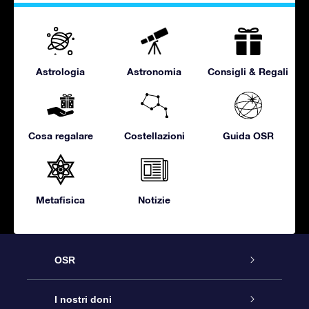
Astrologia
Astronomia
Consigli & Regali
Cosa regalare
Costellazioni
Guida OSR
Metafisica
Notizie
OSR
Assistenza
I nostri doni