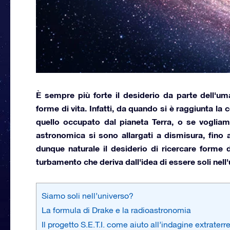
È sempre più forte il desiderio da parte dell'um
forme di vita.
Infatti, da quando si è raggiunta la
quello occupato dal pianeta Terra, o se vogliamo
astronomica si sono allargati a dismisura, fino 
dunque naturale il desiderio di ricercare forme di
turbamento che deriva dall'idea di essere soli nell'
Siamo soli nell’universo?
La formula di Drake e la radioastronomia
Il progetto S.E.T.I. come aiuto all’indagine extraterr