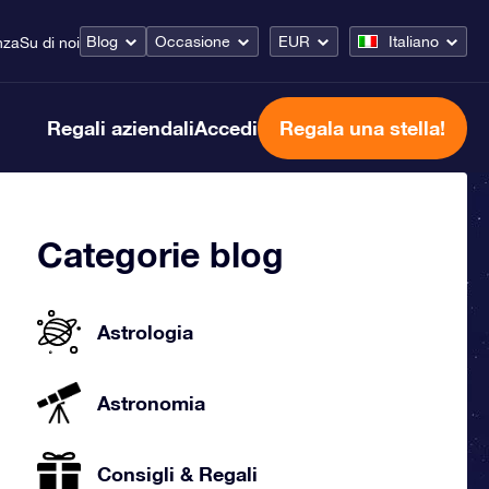
Blog
Occasione
EUR
Italiano
nza
Su di noi
Regali aziendali
Accedi
Regala una stella!
Categorie blog
Astrologia
Astronomia
Consigli & Regali