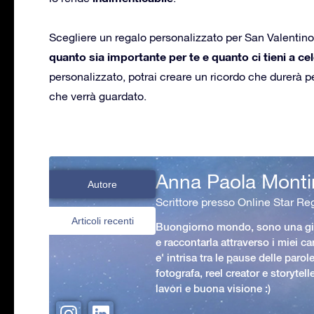
Scegliere un regalo personalizzato per San Valentin
quanto sia importante per te e quanto ci tieni a c
personalizzato, potrai creare un ricordo che durerà p
che verrà guardato.
Anna Paola Monti
Autore
Scrittore presso Online Star Reg
Articoli recenti
Buongiorno mondo, sono una gio
e raccontarla attraverso i miei ca
e' intrisa tra le pause delle paro
fotografa, reel creator e storytell
lavori e buona visione :)