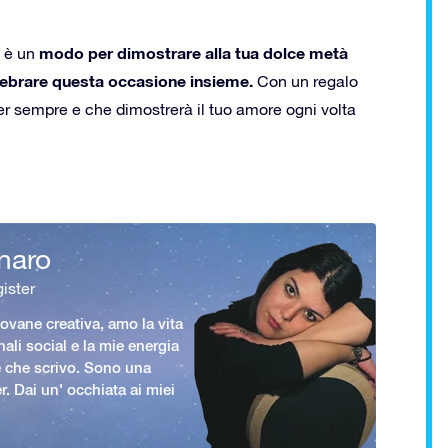
modo per dimostrare alla tua dolce metà
o è un
elebrare questa occasione insieme.
Con un regalo
er sempre e che dimostrerà il tuo amore ogni volta
naro
ister
vane creativa, amo la vita
nali social e la mie energia
le che scrivo. Sono una
er. Dai un' occhiata ai miei