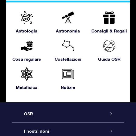
Astrologia
Astronomia
Consigli & Regali
Cosa regalare
Costellazioni
Guida OSR
Metafisica
Notizie
OSR
Assistenza
I nostri doni