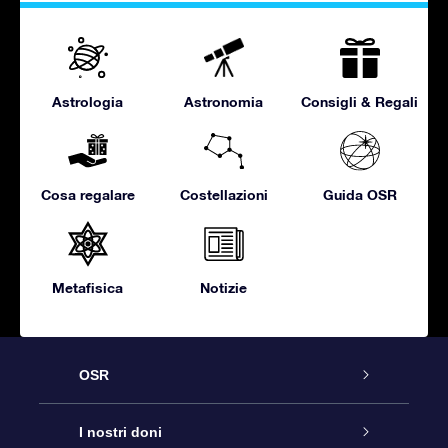
Astrologia
Astronomia
Consigli & Regali
Cosa regalare
Costellazioni
Guida OSR
Metafisica
Notizie
OSR
Assistenza
I nostri doni