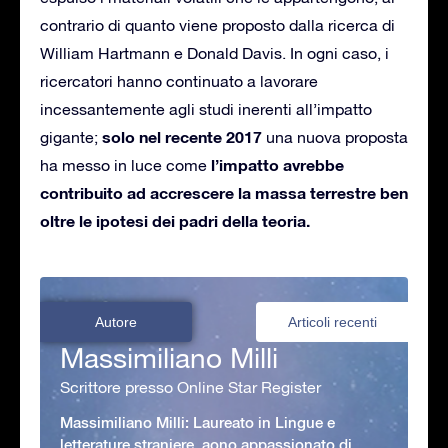
contrario di quanto viene proposto dalla ricerca di
William Hartmann e Donald Davis. In ogni caso, i
ricercatori hanno continuato a lavorare
incessantemente agli studi inerenti all’impatto
solo nel recente 2017
gigante;
una nuova proposta
l’impatto avrebbe
ha messo in luce come
contribuito ad accrescere la massa terrestre ben
oltre le ipotesi dei padri della teoria.
Autore
Articoli recenti
Massimiliano Milli
Scrittore presso Online Star Register
Massimiliano Milli: Laureato in Lingue e
letterature straniere, aono appassionato di