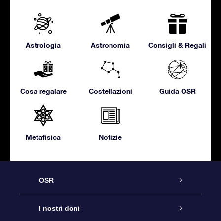
Astrologia
Astronomia
Consigli & Regali
Cosa regalare
Costellazioni
Guida OSR
Metafisica
Notizie
OSR
Assistenza
I nostri doni