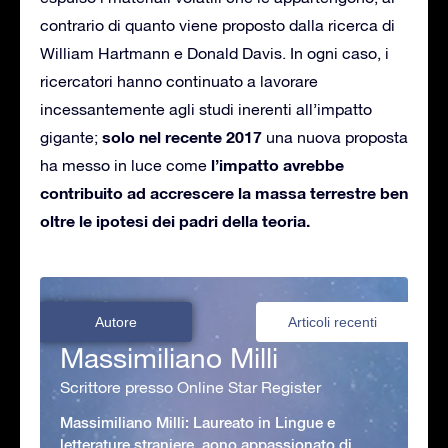
contrario di quanto viene proposto dalla ricerca di
William Hartmann e Donald Davis. In ogni caso, i
ricercatori hanno continuato a lavorare
incessantemente agli studi inerenti all’impatto
solo nel recente 2017
gigante;
una nuova proposta
l’impatto avrebbe
ha messo in luce come
contribuito ad accrescere la massa terrestre ben
oltre le ipotesi dei padri della teoria.
Autore
Articoli recenti
Massimiliano Milli
Scrittore presso Online Star Register
Massimiliano Milli: Laureato in Lingue e
letterature straniere, aono appassionato di