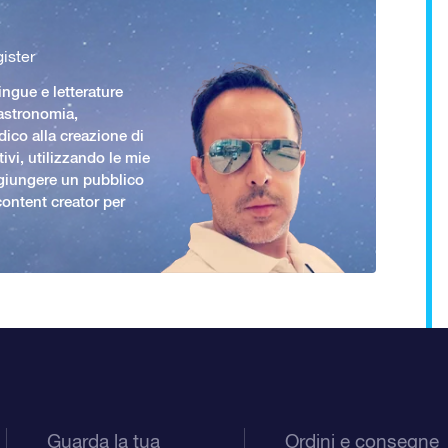
ister
ingue e letterature
 astronomia,
ico alla creazione di
ivi, utilizzando le mie
giungere un pubblico
ontent creator per
Guarda la tua
Ordini e consegne