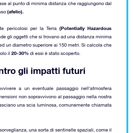
 base al punto di minima distanza che raggiungono dal
(afelio).
esso
(Potentially Hazardous
nte pericolosi per la Terra
de gli oggetti che si trovano ad una distanza minima
ri ed un diametro superiore ai 150 metri. Si calcola che
20-30%
olo il
di essi è stato scoperto.
tro gli impatti futuri
vvivere a un eventuale passaggio nell’atmosfera
 dimensioni non sopravvivono al passaggio nella nostra
 lasciano una scia luminosa, comunemente chiamata
orveglianza, una sorta di sentinelle spaziali, come il