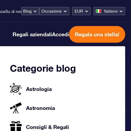
Blog
Occasione
EUR
Italiano
nza
Su di noi
Regali aziendali
Accedi
Regala una stella!
Categorie blog
Astrologia
Astronomia
Consigli & Regali