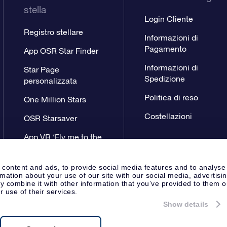
stella
Login Cliente
Registro stellare
Informazioni di
Pagamento
App OSR Star Finder
Informazioni di
Star Page
Spedizione
personalizzata
Politica di reso
One Million Stars
Costellazioni
OSR Starsaver
App VR ‘Fly me to the
stars’
 content and ads, to provide social media features and to analyse
rmation about your use of our site with our social media, advertisi
 combine it with other information that you’ve provided to them o
r use of their services.
Show details
Pagina Stampa
Privacy
Termini 
Apeldoorn, The Netherlands