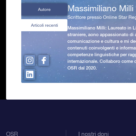
Massimiliano Milli
Autore
Scrittore presso Online Star Reg
Articoli recenti
Massimiliano Milli: Laureato in L
straniere, aono appassionato di
comunicazione e cultura e mi ded
contenuti coinvolgenti e informat
competenze linguistiche per rag
internazionale. Collaboro come c
OSR dal 2020.
OSR
I nostri doni