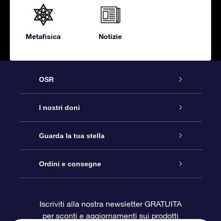
Metafisica
Notizie
OSR
Assistenza
I nostri doni
Contattaci
Online Star Gift
Guarda la tua stella
Blog
Pacchetto regalo OSR
Registro stellare
Ordini e consegne
Domande frequenti
Super Star Gift
App OSR Star Finder
Login Cliente
Iscriviti alla nostra newsletter GRATUITA
per sconti e aggiornamenti sui prodotti
OSR Recensioni
Gift Card OSR
Star Page personalizzata
Informazioni di Pagamento