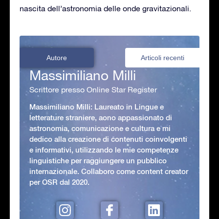
nascita dell’astronomia delle onde gravitazionali.
Autore
Articoli recenti
Massimiliano Milli
Scrittore presso Online Star Register
Massimiliano Milli: Laureato in Lingue e
letterature straniere, aono appassionato di
astronomia, comunicazione e cultura e mi
dedico alla creazione di contenuti coinvolgenti
e informativi, utilizzando le mie competenze
linguistiche per raggiungere un pubblico
internazionale. Collaboro come content creator
per OSR dal 2020.