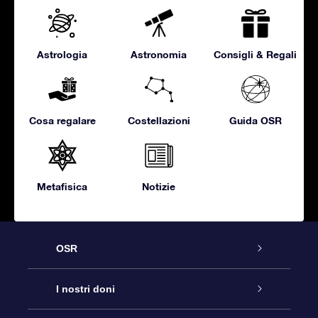
Astrologia
Astronomia
Consigli & Regali
Cosa regalare
Costellazioni
Guida OSR
Metafisica
Notizie
OSR
Assistenza
I nostri doni