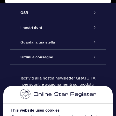
OSR
Assistenza
I nostri doni
Contattaci
Online Star Gift
Guarda la tua stella
Blog
Pacchetto regalo OSR
Registro stellare
Ordini e consegne
Domande frequenti
Super Star Gift
App OSR Star Finder
Login Cliente
Iscriviti alla nostra newsletter GRATUITA
per sconti e aggiornamenti sui prodotti
OSR Recensioni
Gift Card OSR
Star Page personalizzata
Informazioni di Pagamento
Doni aziendali
One Million Stars
Informazioni di Spedizione
This website uses cookies
OSR Starsaver
Politica di reso