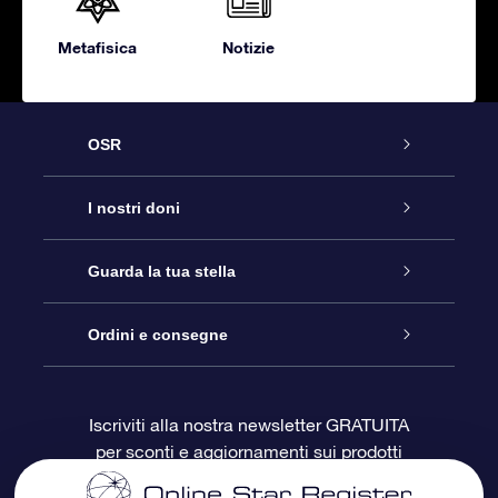
Metafisica
Notizie
OSR
Assistenza
I nostri doni
Contattaci
Online Star Gift
Guarda la tua stella
Blog
Pacchetto regalo OSR
Registro stellare
Ordini e consegne
Domande frequenti
Super Star Gift
App OSR Star Finder
Login Cliente
Iscriviti alla nostra newsletter GRATUITA
per sconti e aggiornamenti sui prodotti
OSR Recensioni
Gift Card OSR
Star Page personalizzata
Informazioni di Pagamento