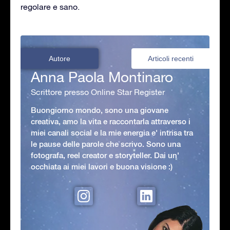
regolare e sano.
Autore
Articoli recenti
Anna Paola Montinaro
Scrittore presso Online Star Register
Buongiorno mondo, sono una giovane
creativa, amo la vita e raccontarla attraverso i
miei canali social e la mie energia e' intrisa tra
le pause delle parole che scrivo. Sono una
fotografa, reel creator e storyteller. Dai un'
occhiata ai miei lavori e buona visione :)